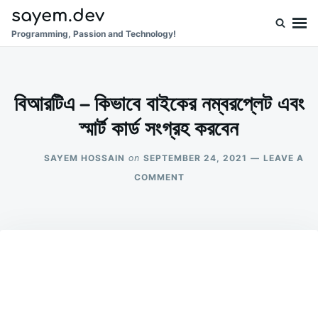
Skip
Search
sayem.dev
to
for:
Programming, Passion and Technology!
content
বিআরটিএ – কিভাবে বাইকের নম্বরপ্লেট এবং
স্মার্ট কার্ড সংগ্রহ করবেন
SAYEM HOSSAIN
SEPTEMBER 24, 2021
LEAVE A
on
ON
COMMENT
বিআরটিএ
–
কিভাবে
বাইকের
নম্বরপ্লেট
এবং
স্মার্ট
কার্ড
সংগ্রহ
করবেন