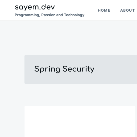
Skip
Search
sayem.dev
HOME
ABOUT
to
for:
Programming, Passion and Technology!
content
Spring Security