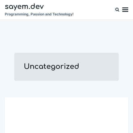
Skip
Search
sayem.dev
to
for:
Programming, Passion and Technology!
content
Uncategorized